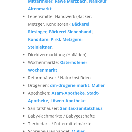
Mittermeier
,
Rewe Merzbach
,
Nahkauf
Altenmarkt
Lebensmittel-Handwerk (Bäcker,
Metzger, Konditoren):
Bäckerei
Riesinger
,
Bäckerei Siebenhandl
,
Konditorei Pirkl
,
Metzgerei
Steinleitner
,
Direktvermarktung (Hofläden)
Wochenmärkte:
Osterhofener
Wochenmarkt
Reformhäuser / Naturkostläden
Drogerien:
dm-drogerie markt
,
Müller
Apotheken:
Asam-Apotheke
,
Stadt-
Apotheke
,
Löwen-Apotheke
Sanitätshäuser:
Sanitas-Sanitätshaus
Baby-Fachmärkte / Babygeschäfte
Tierbedarf- / Futtermittelmärkte
Schreibwarenhandel:
Müller