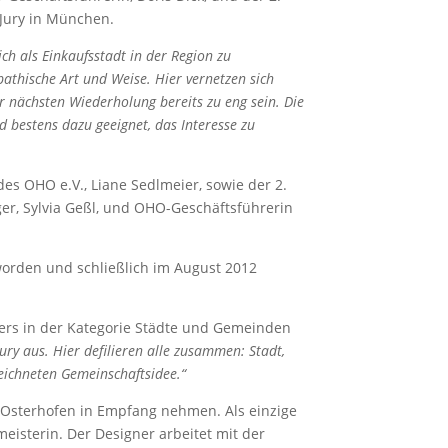
 Jury in München.
ich als Einkaufsstadt in der Region zu
athische Art und Weise. Hier vernetzen sich
er nächsten Wiederholung bereits zu eng sein. Die
 bestens dazu geeignet, das Interesse zu
es OHO e.V., Liane Sedlmeier, sowie der 2.
ger, Sylvia Geßl, und OHO-Geschäftsführerin
worden und schließlich im August 2012
egers in der Kategorie Städte und Gemeinden
ry aus. Hier defilieren alle zusammen: Stadt,
eichneten Gemeinschaftsidee.“
s Osterhofen in Empfang nehmen. Als einzige
isterin. Der Designer arbeitet mit der