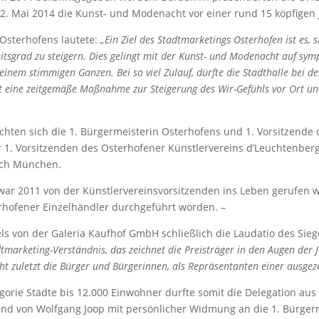
 22. Mai 2014 die Kunst- und Modenacht vor einer rund 15 köpfigen
Osterhofens lautete:
„Ein Ziel des Stadtmarketings Osterhofen ist es, s
tsgrad zu steigern. Dies gelingt mit der Kunst- und Modenacht auf symp
einem stimmigen Ganzen. Bei so viel Zulauf, dürfte die Stadthalle bei d
t eine zeitgemäße Maßnahme zur Steigerung des Wir-Gefühls vor Ort und
chten sich die 1. Bürgermeisterin Osterhofens und 1. Vorsitzende d
r 1. Vorsitzenden des Osterhofener Künstlervereins d’Leuchtenber
nach München.
war 2011 von der Künstlervereinsvorsitzenden ins Leben gerufen 
rhofener Einzelhändler durchgeführt worden. –
els von der Galeria Kaufhof GmbH schließlich die Laudatio des Si
marketing-Verständnis, das zeichnet die Preisträger in den Augen der Ju
t zuletzt die Bürger und Bürgerinnen, als Repräsentanten einer ausgez
gorie Städte bis 12.000 Einwohner durfte somit die Delegation au
nd von Wolfgang Joop mit persönlicher Widmung an die 1. Bürgerme