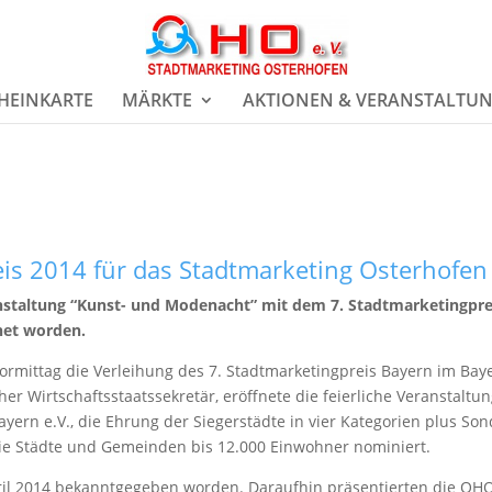
HEINKARTE
MÄRKTE
AKTIONEN & VERANSTALTU
eis 2014 für das Stadtmarketing Osterhofen
ranstaltung “Kunst- und Modenacht” mit dem 7. Stadtmarketingpre
net worden.
mittag die Verleihung des 7. Stadtmarketingpreis Bayern im Bay
scher Wirtschaftsstaatssekretär, eröffnete die feierliche Veranst
yern e.V., die Ehrung der Siegerstädte in vier Kategorien plus So
e Städte und Gemeinden bis 12.000 Einwohner nominiert.
l 2014 bekanntgegeben worden. Daraufhin präsentierten die OHO-G