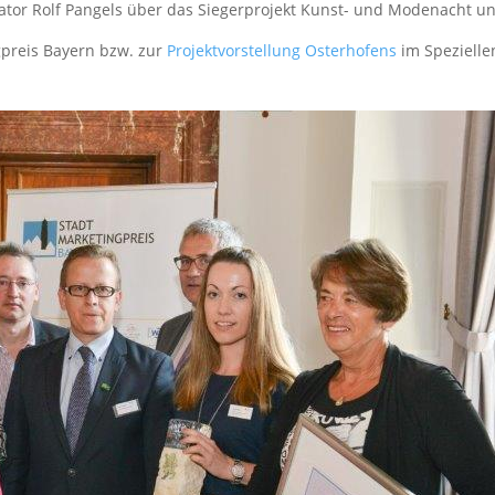
or Rolf Pangels über das Siegerprojekt Kunst- und Modenacht un
preis Bayern bzw. zur
Projektvorstellung Osterhofens
im Spezielle