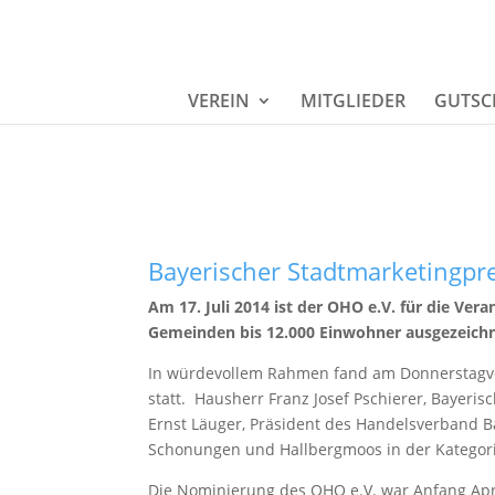
VEREIN
MITGLIEDER
GUTSC
Bayerischer Stadtmarketingpr
Am 17. Juli 2014 ist der OHO e.V. für die Ve
Gemeinden bis 12.000 Einwohner ausgezeich
In würdevollem Rahmen fand am Donnerstagvor
statt. Hausherr Franz Josef Pschierer, Bayeri
Ernst Läuger, Präsident des Handelsverband Ba
Schonungen und Hallbergmoos in der Kategori
Die Nominierung des OHO e.V. war Anfang Apri