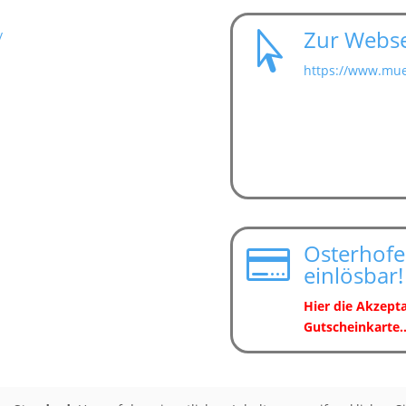
Zur Webse
/

https://www.mue
Osterhofe

einlösbar!
Hier die Akzepta
Gutscheinkarte..