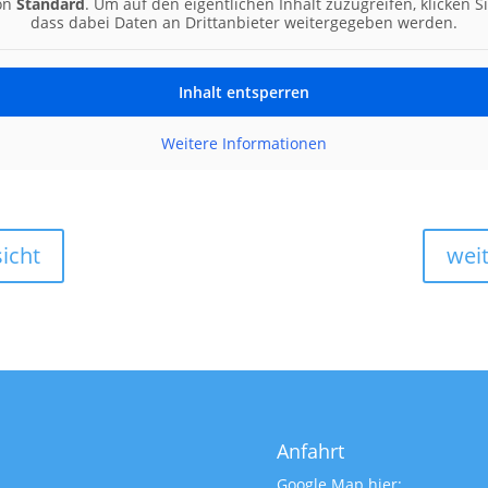
von
Standard
. Um auf den eigentlichen Inhalt zuzugreifen, klicken S
dass dabei Daten an Drittanbieter weitergegeben werden.
Inhalt entsperren
Weitere Informationen
icht
wei
Anfahrt
Google Map hier: