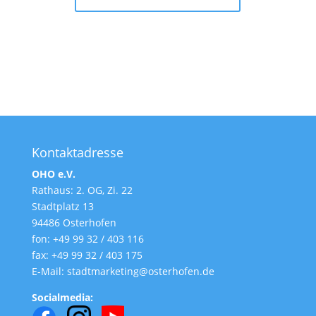
Kontaktadresse
OHO e.V.
Rathaus: 2. OG, Zi. 22
Stadtplatz 13
94486 Osterhofen
fon: +49 99 32 / 403 116
fax: +49 99 32 / 403 175
E-Mail: stadtmarketing@osterhofen.de
Socialmedia: